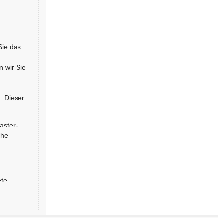
Sie das
 wir Sie
. Dieser
aster-
che
ete