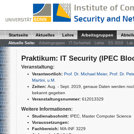
Startseite
Aktuelles
Lehre
Arbeitsgruppen
Abtei
Aktuelle Seite:
Arbeitsgruppen
IT-Sicherheit
Lehre
SS 2019
Lab 
Praktikum
:
IT Security (IPEC Blo
Veranstaltung:
Verantwortlich:
Prof. Dr. Michael Meier
,
Prof. Dr. Pet
Martini
,
u.M.
Zeiten:
Aug. - Sept. 2019, genaue Daten werden noc
bekannt gegeben
Veranstaltungsnummer:
612013329
Weitere Informationen:
Studienabschnitt:
IPEC
, Master Computer Science
Voraussetzungen:
Fachbereich:
MA-INF 3229