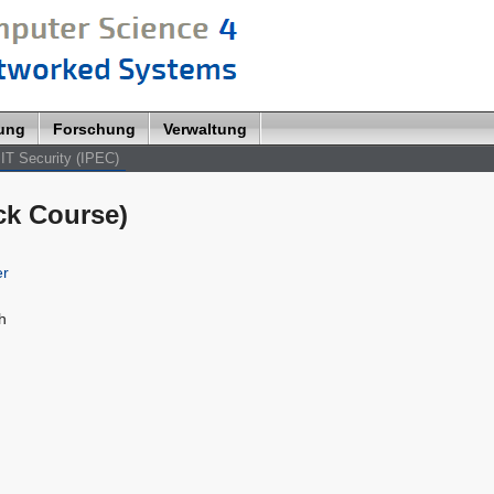
lung
Forschung
Verwaltung
IT Security (IPEC)
ck Course)
er
h