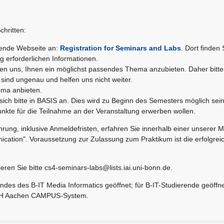
chritten:
gende Webseite an:
Registration for Seminars and Labs
. Dort finden 
 erforderlichen Informationen.
en uns, Ihnen ein möglichst passendes Thema anzubieten. Daher bitten
ind ungenau und helfen uns nicht weiter.
ema anbieten.
ch bitte in BASIS an. Dies wird zu Beginn des Semesters möglich sein
punkte für die Teilnahme an der Veranstaltung erwerben wollen.
rung, inklusive Anmeldefristen, erfahren Sie innerhalb einer unserer M
ication". Voraussetzung zur Zulassung zum Praktikum ist die erfolgrei
ren Sie bitte cs4-seminars-labs@lists.iai.uni-bonn.de.
endes des B-IT Media Informatics geöffnet; für B-IT-Studierende geöffn
RWTH Aachen CAMPUS-System.