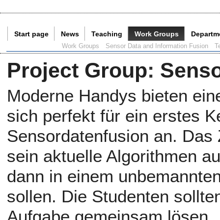
Start page
News
Teaching
Work Groups
Departm
Current Page:
Work Groups
Sensor Data and Information Fusion
T
Project Group
:
Senso
Moderne Handys bieten eine
sich perfekt für ein erstes 
Sensordatenfusion an. Das Z
sein aktuelle Algorithmen a
dann in einem unbemannten 
sollen. Die Studenten sollte
Aufgabe gemeinsam lösen.