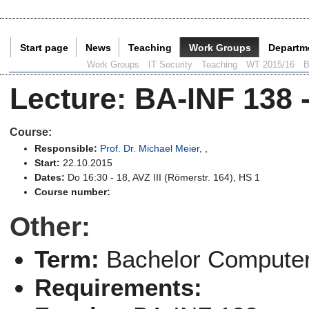
Start page
News
Teaching
Work Groups
Departm
Current Page:
Work Groups
IT Security
Teaching
WT 2015/16
B
Lecture
:
BA-INF 138 -
Course:
Responsible:
Prof. Dr. Michael Meier
,
,
Start:
22.10.2015
Dates:
Do 16:30 - 18, AVZ III (Römerstr. 164), HS 1
Course number:
Other:
Term:
Bachelor Computer
Requirements: