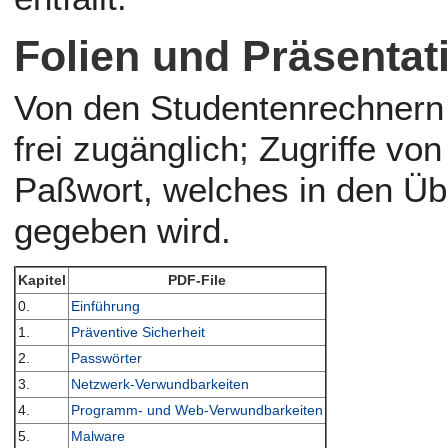
Folien und Präsentat
Von den Studentenrechnern d
frei zugänglich; Zugriffe v
Paßwort, welches in den Ü
gegeben wird.
Kapitel
PDF-File
0.
Einführung
1.
Präventive Sicherheit
2.
Passwörter
3.
Netzwerk-Verwundbarkeiten
4.
Programm- und Web-Verwundbarkeiten
5.
Malware