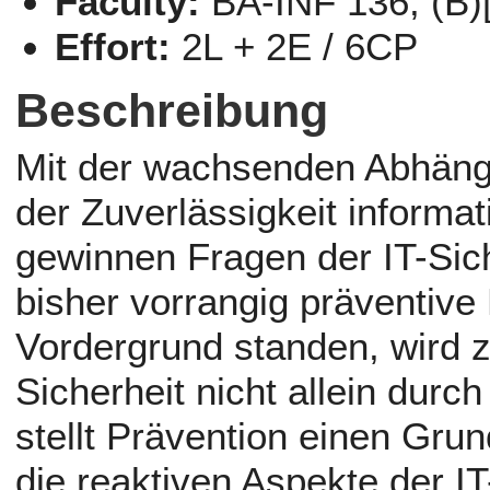
Faculty:
BA-INF 136, (B)
Effort:
2L + 2E / 6CP
Beschreibung
Mit der wachsenden Abhängi
der Zuverlässigkeit informa
gewinnen Fragen der IT-Sic
bisher vorrangig präventi
Vordergrund standen, wird 
Sicherheit nicht allein durc
stellt Prävention einen Gru
die reaktiven Aspekte der IT