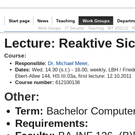
Start page
News
Teaching
Work Groups
Departm
Current Page:
Work Groups
IT Security
Teaching
WT 2011/12
R
Lecture
:
Reaktive Sic
Course:
Responsible:
Dr. Michael Meier
,
Dates:
Wed. 14.30 (s.t.) - 16.00, weekly, LBH / Fried
Ebert-Allee 144, HS III.03a, first lecture: 12.10.2011
Course number:
612100136
Other:
Term:
Bachelor Computer
Requirements: