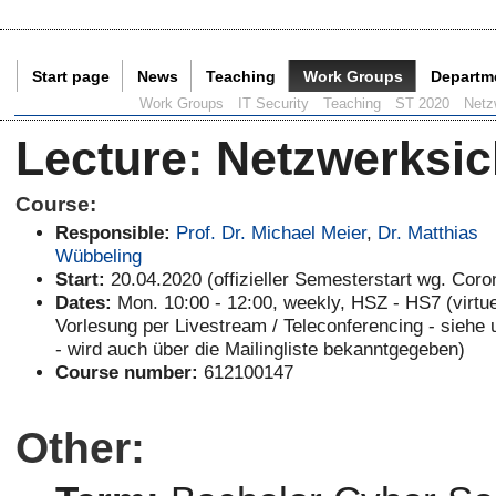
Start page
News
Teaching
Work Groups
Departm
Current Page:
Work Groups
IT Security
Teaching
ST 2020
Netz
Lecture
:
Netzwerksic
Course:
Responsible:
Prof. Dr. Michael Meier
,
Dr. Matthias
Wübbeling
Start:
20.04.2020 (offizieller Semesterstart wg. Coro
Dates:
Mon. 10:00 - 12:00, weekly, HSZ - HS7 (virtue
Vorlesung per Livestream / Teleconferencing - siehe 
- wird auch über die Mailingliste bekanntgegeben)
Course number:
612100147
Other: