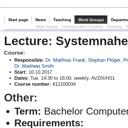
Start page
News
Teaching
Work Groups
Departm
Current Page:
Work Groups
Communication Systems
Teaching
W
Lecture
:
Systemnahe
Course:
Responsible:
Dr. Matthias Frank
,
Stephan Plöger
,
Pr
Dr. Matthew Smith
Start:
10.10.2017
Dates:
Tue. 14:30 to 16:00, weekly, AVZIII/HS1
Course number:
612100034
Other:
Term:
Bachelor Computer
Requirements: