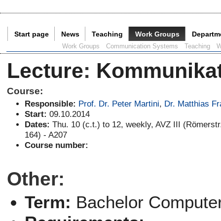
Start page
News
Teaching
Work Groups
Departm
Current Page:
Work Groups
Communication Systems
Teaching
W
Lecture
:
Kommunikati
Course:
Responsible:
Prof. Dr. Peter Martini
,
Dr. Matthias F
Start:
09.10.2014
Dates:
Thu. 10 (c.t.) to 12, weekly, AVZ III (Römerstr
164) - A207
Course number:
Other:
Term:
Bachelor Computer