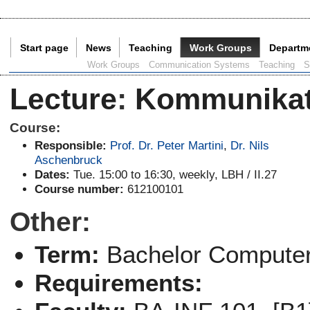
Start page
News
Teaching
Work Groups
Departm
Current Page:
Work Groups
Communication Systems
Teaching
S
Lecture
:
Kommunikati
Course:
Responsible:
Prof. Dr. Peter Martini
,
Dr. Nils
Aschenbruck
Dates:
Tue. 15:00 to 16:30, weekly, LBH / II.27
Course number:
612100101
Other:
Term:
Bachelor Computer
Requirements: