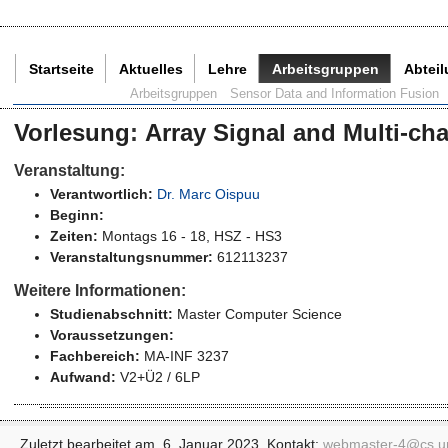
Startseite
Aktuelles
Lehre
Arbeitsgruppen
Abtei
Aktuelle Seite:
Arbeitsgruppen
Sensor Data and Information Fusion
Vorlesung
:
Array Signal and Multi-ch
Veranstaltung:
Verantwortlich:
Dr. Marc Oispuu
Beginn:
Zeiten:
Montags 16 - 18, HSZ - HS3
Veranstaltungsnummer:
612113237
Weitere Informationen:
Studienabschnitt:
Master Computer Science
Voraussetzungen:
Fachbereich:
MA-INF 3237
Aufwand:
V2+Ü2 / 6LP
Zuletzt bearbeitet am 6. Januar 2023. Kontakt:
webmaster-4@
cs.u