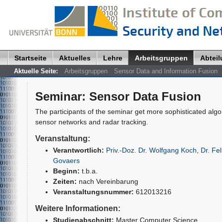
Startseite
Aktuelles
Lehre
Arbeitsgruppen
Abtei
Aktuelle Seite:
Arbeitsgruppen
Sensor Data and Information Fusion
Seminar
:
Sensor Data Fusion
The participants of the seminar get more sophisticated algo
sensor networks and radar tracking.
Veranstaltung:
Verantwortlich:
Priv.-Doz. Dr. Wolfgang Koch
,
Dr. Fel
Govaers
Beginn:
t.b.a.
Zeiten:
nach Vereinbarung
Veranstaltungsnummer:
612013216
Weitere Informationen:
Studienabschnitt:
Master Computer Science