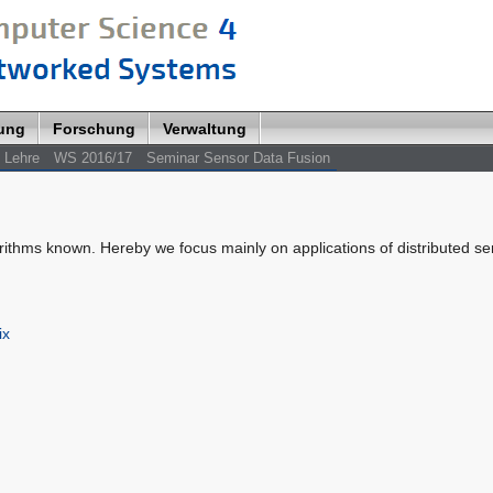
lung
Forschung
Verwaltung
Lehre
WS 2016/17
Seminar Sensor Data Fusion
rithms known. Hereby we focus mainly on applications of distributed se
ix