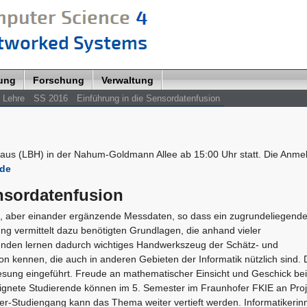
lung
Forschung
Verwaltung
Lehre
SS 2016
Einführung in die Sensordatenfusion
us (LBH) in der Nahum-Goldmann Allee ab 15:00 Uhr statt. Die Anme
.de
nsordatenfusion
te, aber einander ergänzende Messdaten, so dass ein zugrundeliegend
ng vermittelt dazu benötigten Grundlagen, die anhand vieler
enden lernen dadurch wichtiges Handwerkszeug der Schätz- und
on kennen, die auch in anderen Gebieten der Informatik nützlich sind. 
lesung eingeführt. Freude an mathematischer Einsicht und Geschick bei
ignete Studierende können im 5. Semester im Fraunhofer FKIE an Pro
ter-Studiengang kann das Thema weiter vertieft werden. Informatikeri