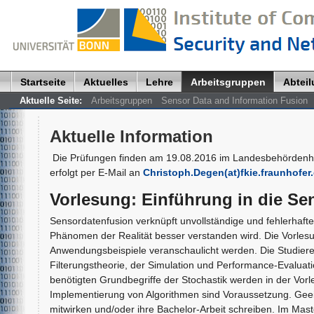
Startseite
Aktuelles
Lehre
Arbeitsgruppen
Abtei
Aktuelle Seite:
Arbeitsgruppen
Sensor Data and Information Fusion
Aktuelle Information
Die Prüfungen finden am 19.08.2016 im Landesbehördenha
erfolgt per E-Mail an
Christoph.Degen(at)fkie.fraunhofer
Vorlesung
:
Einführung in die Se
Sensordatenfusion verknüpft unvollständige und fehlerhaf
Phänomen der Realität besser verstanden wird. Die Vorlesu
Anwendungsbeispiele veranschaulicht werden. Die Studier
Filterungstheorie, der Simulation und Performance-Evaluati
benötigten Grundbegriffe der Stochastik werden in der Vor
Implementierung von Algorithmen sind Voraussetzung. Gee
mitwirken und/oder ihre Bachelor-Arbeit schreiben. Im Mas