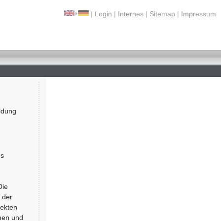
|
Login
|
Internes
|
Sitemap
|
Impressum
ldung
es
Die
 der
jekten
nnen und