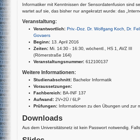
Informatiker mit Kenntnissen der Sensordatenfusion sind s
wartet auf sie, das bisher nur angekratzt wurde: das „Inter
Veranstaltung:
Verantwortlich:
Priv.-Doz. Dr. Wolfgang Koch
,
Dr. Fel
Govaers
Beginn:
13. April 2016
Zeiten:
Mi. 14:30 - 16:30, wöchentl., HS 1, AVZ III
(Römerstraße 164)
Veranstaltungsnummer:
612100137
Weitere Informationen:
Studienabschnitt:
Bachelor Informatik
Voraussetzungen:
Fachbereich:
BA-INF 137
Aufwand:
2V+2Ü / 6LP
Prüfungen:
Informationen zu den Übungen und zur m
Downloads
Aus dem Universitätsnetz ist kein Passwort notwendig. Falls
Slides