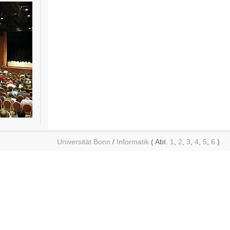
Universität Bonn
/
Informatik
( Abt.
1
,
2
,
3
,
4
,
5
,
6
)