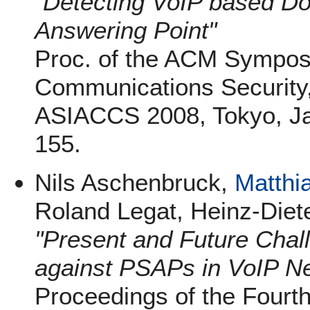
"Detecting VoIP based DoS
Answering Point"
Proc. of the ACM Sympos
Communications Security
ASIACCS 2008, Tokyo, Ja
155.
Nils Aschenbruck,
Matthi
Roland Legat, Heinz-Die
"Present and Future Cha
against PSAPs in VoIP N
Proceedings of the Fourt