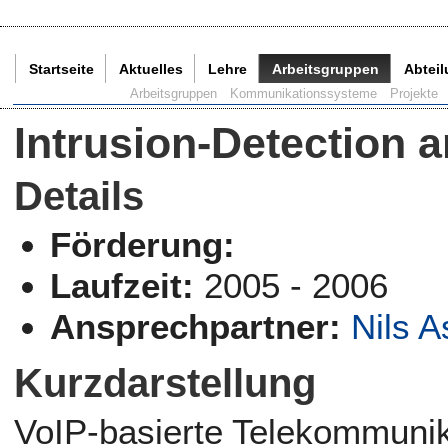
Startseite
Aktuelles
Lehre
Arbeitsgruppen
Abtei
Aktuelle Seite:
Arbeitsgruppen
Kommunikationssysteme
Projekte
Intrusion-Detection
Details
Förderung:
Laufzeit:
2005 - 2006
Ansprechpartner:
Nils 
Kurzdarstellung
VoIP-basierte Telekommunik