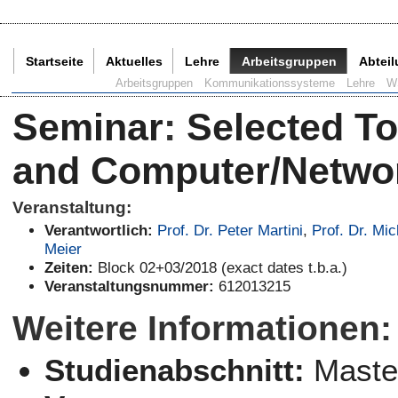
Startseite
Aktuelles
Lehre
Arbeitsgruppen
Abtei
Aktuelle Seite:
Arbeitsgruppen
Kommunikationssysteme
Lehre
W
Seminar
:
Selected To
and Computer/Networ
Veranstaltung:
Verantwortlich:
Prof. Dr. Peter Martini
,
Prof. Dr. Mic
Meier
Zeiten:
Block 02+03/2018 (exact dates t.b.a.)
Veranstaltungsnummer:
612013215
Weitere Informationen:
Studienabschnitt:
Maste