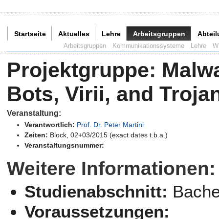
Startseite
Aktuelles
Lehre
Arbeitsgruppen
Abtei
Aktuelle Seite:
Arbeitsgruppen
Kommunikationssysteme
Lehre
W
Projektgruppe
:
Malwa
Bots, Virii, and Troja
Veranstaltung:
Verantwortlich:
Prof. Dr. Peter Martini
Zeiten:
Block, 02+03/2015 (exact dates t.b.a.)
Veranstaltungsnummer:
Weitere Informationen:
Studienabschnitt:
Bachel
Voraussetzungen: