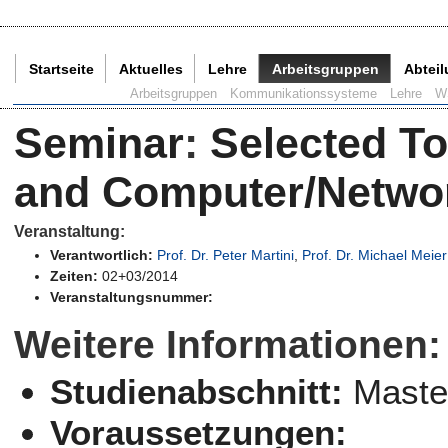
Startseite
Aktuelles
Lehre
Arbeitsgruppen
Abtei
Aktuelle Seite:
Arbeitsgruppen
Kommunikationssysteme
Lehre
W
Seminar
:
Selected To
and Computer/Networ
Veranstaltung:
Verantwortlich:
Prof. Dr. Peter Martini
,
Prof. Dr. Michael Meier
Zeiten:
02+03/2014
Veranstaltungsnummer:
Weitere Informationen:
Studienabschnitt:
Maste
Voraussetzungen: