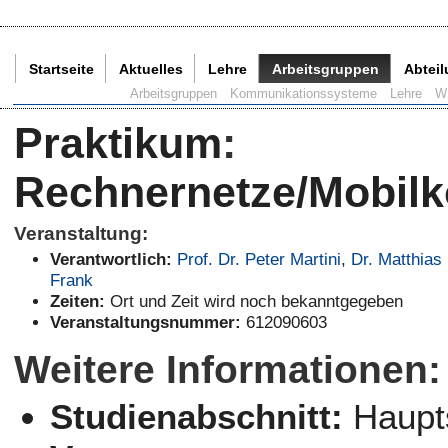
Startseite
Aktuelles
Lehre
Arbeitsgruppen
Abtei
Aktuelle Seite:
Arbeitsgruppen
Kommunikationssysteme
Lehre
W
Praktikum
:
Rechnernetze/Mobilk
Veranstaltung:
Verantwortlich:
Prof. Dr. Peter Martini
,
Dr. Matthias
Frank
Zeiten:
Ort und Zeit wird noch bekanntgegeben
Veranstaltungsnummer:
612090603
Weitere Informationen:
Studienabschnitt:
Haupt