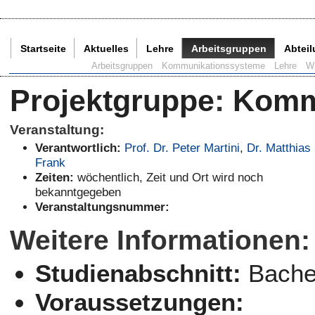
Startseite
Aktuelles
Lehre
Arbeitsgruppen
Abtei
Aktuelle Seite:
Arbeitsgruppen
Kommunikationssysteme
Lehre
W
Projektgruppe
:
Komm
Veranstaltung:
Verantwortlich:
Prof. Dr. Peter Martini
,
Dr. Matthias
Frank
Zeiten:
wöchentlich, Zeit und Ort wird noch
bekanntgegeben
Veranstaltungsnummer:
Weitere Informationen:
Studienabschnitt:
Bachel
Voraussetzungen: