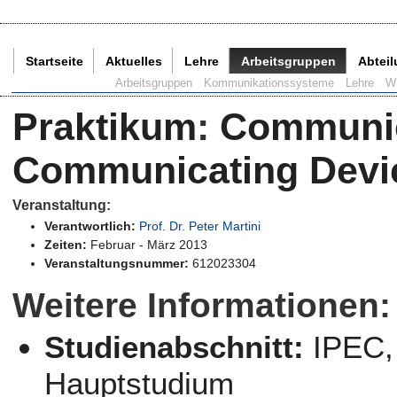
Startseite
Aktuelles
Lehre
Arbeitsgruppen
Abtei
Aktuelle Seite:
Arbeitsgruppen
Kommunikationssysteme
Lehre
W
Praktikum
:
Communic
Communicating Devic
Veranstaltung:
Verantwortlich:
Prof. Dr. Peter Martini
Zeiten:
Februar - März 2013
Veranstaltungsnummer:
612023304
Weitere Informationen:
Studienabschnitt:
IPEC
Hauptstudium