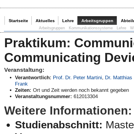
Startseite
Aktuelles
Lehre
Arbeitsgruppen
Abtei
Aktuelle Seite:
Arbeitsgruppen
Kommunikationssysteme
Lehre
W
Praktikum
:
Communic
Communicating Devi
Veranstaltung:
Verantwortlich:
Prof. Dr. Peter Martini
,
Dr. Matthias
Frank
Zeiten:
Ort und Zeit werden noch bekannt gegeben
Veranstaltungsnummer:
612013304
Weitere Informationen:
Studienabschnitt:
Maste