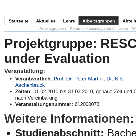
Startseite
Aktuelles
Lehre
Arbeitsgruppen
Abtei
Aktuelle Seite:
Arbeitsgruppen
Kommunikationssysteme
Lehre
W
Projektgruppe
:
RESCU
under Evaluation
Veranstaltung:
Verantwortlich:
Prof. Dr. Peter Martini
,
Dr. Nils
Aschenbruck
Zeiten:
01.02.2010 bis 31.03.2010, genaue Zeit und 
nach Vereinbarung
Veranstaltungsnummer:
612000073
Weitere Informationen:
Studienabschnitt:
Bachel