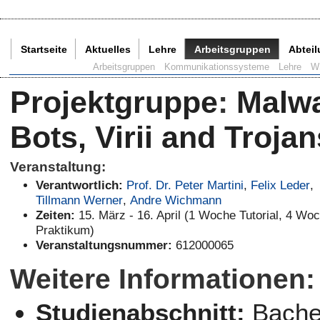
Startseite
Aktuelles
Lehre
Arbeitsgruppen
Abtei
Aktuelle Seite:
Arbeitsgruppen
Kommunikationssysteme
Lehre
W
Projektgruppe
:
Malwa
Bots, Virii and Trojan
Veranstaltung:
Verantwortlich:
Prof. Dr. Peter Martini
,
Felix Leder
,
Tillmann Werner
,
Andre Wichmann
Zeiten:
15. März - 16. April (1 Woche Tutorial, 4 Wo
Praktikum)
Veranstaltungsnummer:
612000065
Weitere Informationen:
Studienabschnitt:
Bachel