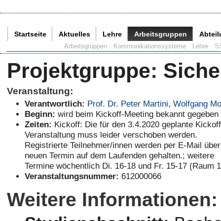
Startseite
Aktuelles
Lehre
Arbeitsgruppen
Abtei
Aktuelle Seite:
Arbeitsgruppen
Kommunikationssysteme
Lehre
S
Projektgruppe
:
Siche
Veranstaltung:
Verantwortlich:
Prof. Dr. Peter Martini
,
Wolfgang Mo
Beginn:
wird beim Kickoff-Meeting bekannt gegeben
Zeiten:
Kickoff: Die für den 3.4.2020 geplante Kickoff
Veranstaltung muss leider verschoben werden.
Registrierte Teilnehmer/innen werden per E-Mail übe
neuen Termin auf dem Laufenden gehalten.; weitere
Termine wöchentlich Di. 16-18 und Fr. 15-17 (Raum 1
Veranstaltungsnummer:
612000066
Weitere Informationen: