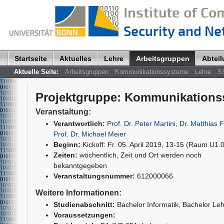
Startseite
Aktuelles
Lehre
Arbeitsgruppen
Abtei
Aktuelle Seite:
Arbeitsgruppen
Kommunikationssysteme
Lehre
S
Projektgruppe
:
Kommunikations
Veranstaltung:
Verantwortlich:
Prof. Dr. Peter Martini
,
Dr. Matthias 
Prof. Dr. Michael Meier
Beginn:
Kickoff: Fr. 05. April 2019, 13-15 (Raum U1.
Zeiten:
wöchentlich, Zeit und Ort werden noch
bekanntgegeben
Veranstaltungsnummer:
612000066
Weitere Informationen:
Studienabschnitt:
Bachelor Informatik
, Bachelor Le
Voraussetzungen: