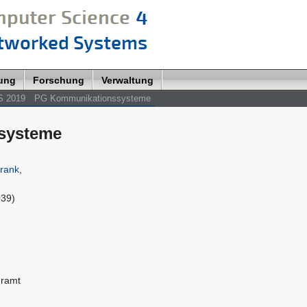
lung
Forschung
Verwaltung
S 2019
PG Kommunikationssysteme
systeme
Frank
,
039)
hramt