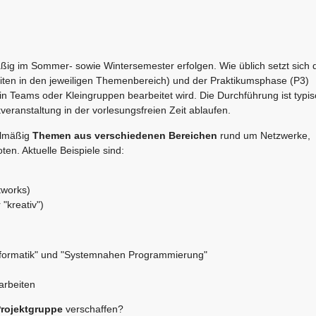
ßig im Sommer- sowie Wintersemester erfolgen. Wie üblich setzt sich 
iten in den jeweiligen Themenbereich) und der Praktikumsphase (P3)
 Teams oder Kleingruppen bearbeitet wird. Die Durchführung ist typi
eranstaltung in der vorlesungsfreien Zeit ablaufen.
elmäßig
Themen aus verschiedenen Bereichen
rund um Netzwerke,
n. Aktuelle Beispiele sind:
tworks)
"kreativ")
formatik" und "Systemnahen Programmierung"
arbeiten
Projektgruppe
verschaffen?