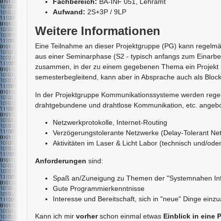
Fachbereich:
BA-INF 051, Lehramt
Aufwand:
2S+3P / 9LP
Weitere Informationen
Eine Teilnahme an dieser Projektgruppe (PG) kann regelmä
aus einer Seminarphase (S2 - typisch anfangs zum Einarbe
zusammen, in der zu einem gegebenen Thema ein Projekt in
semesterbegleitend, kann aber in Absprache auch als Blockv
In der Projektgruppe Kommunikationssysteme werden reg
drahtgebundene und drahtlose Kommunikation, etc. angebote
Netzwerkprotokolle, Internet-Routing
Verzögerungstolerante Netzwerke (Delay-Tolerant Ne
Aktivitäten im Laser & Licht Labor (technisch und/oder 
Anforderungen
sind:
Spaß an/Zuneigung zu Themen der "Systemnahen In
Gute Programmierkenntnisse
Interesse und Bereitschaft, sich in "neue" Dinge einzu
Kann ich mir
vorher
schon einmal etwas
Einblick in eine 