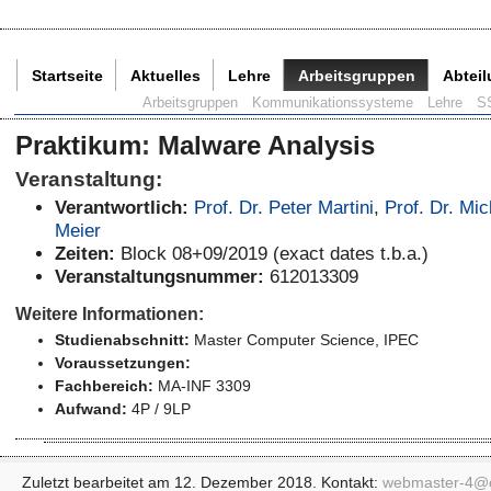
Startseite
Aktuelles
Lehre
Arbeitsgruppen
Abtei
Aktuelle Seite:
Arbeitsgruppen
Kommunikationssysteme
Lehre
S
Praktikum
:
Malware Analysis
Veranstaltung:
Verantwortlich:
Prof. Dr. Peter Martini
,
Prof. Dr. Mic
Meier
Zeiten:
Block 08+09/2019 (exact dates t.b.a.)
Veranstaltungsnummer:
612013309
Weitere Informationen:
Studienabschnitt:
Master Computer Science
, IPEC
Voraussetzungen:
Fachbereich:
MA-INF 3309
Aufwand:
4P / 9LP
Zuletzt bearbeitet am 12. Dezember 2018. Kontakt:
webmaster-4@