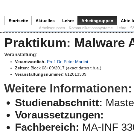
Startseite
Aktuelles
Lehre
Arbeitsgruppen
Abtei
Aktuelle Seite:
Arbeitsgruppen
Kommunikationssysteme
Lehre
S
Praktikum
:
Malware 
Veranstaltung:
Verantwortlich:
Prof. Dr. Peter Martini
Zeiten:
Block 08+09/2017 (exact dates t.b.a.)
Veranstaltungsnummer:
612013309
Weitere Informationen:
Studienabschnitt:
Maste
Voraussetzungen:
Fachbereich:
MA-INF 33