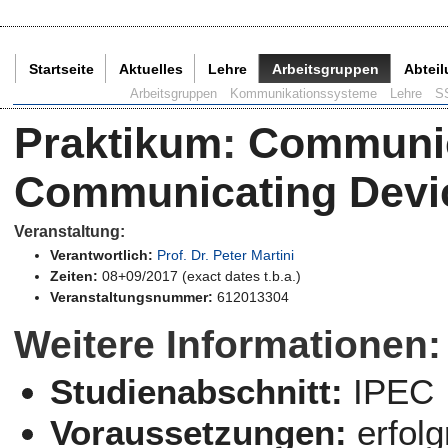
Startseite
Aktuelles
Lehre
Arbeitsgruppen
Abtei
Aktuelle Seite:
Arbeitsgruppen
Kommunikationssysteme
Lehre
S
Praktikum
:
Communic
Communicating Devi
Veranstaltung:
Verantwortlich:
Prof. Dr. Peter Martini
Zeiten:
08+09/2017 (exact dates t.b.a.)
Veranstaltungsnummer:
612013304
Weitere Informationen:
Studienabschnitt:
IPEC
Voraussetzungen:
erfol