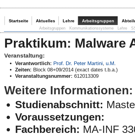
Startseite
Aktuelles
Lehre
Arbeitsgruppen
Abtei
Aktuelle Seite:
Arbeitsgruppen
Kommunikationssysteme
Lehre
S
Praktikum
:
Malware 
Veranstaltung:
Verantwortlich:
Prof. Dr. Peter Martini
,
u.M.
Zeiten:
Block 08+09/2014 (exact dates t.b.a.)
Veranstaltungsnummer:
612013309
Weitere Informationen:
Studienabschnitt:
Maste
Voraussetzungen:
Fachbereich:
MA-INF 33