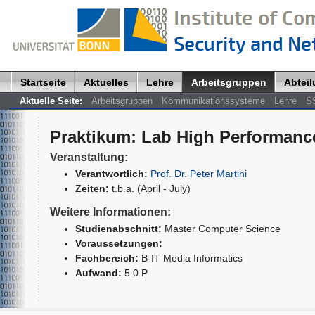
Startseite
Aktuelles
Lehre
Arbeitsgruppen
Abtei
Aktuelle Seite:
Arbeitsgruppen
Kommunikationssysteme
Lehre
S
Praktikum
:
Lab High Performanc
Veranstaltung:
Verantwortlich:
Prof. Dr. Peter Martini
Zeiten:
t.b.a. (April - July)
Weitere Informationen:
Studienabschnitt:
Master Computer Science
Voraussetzungen:
Fachbereich:
B-IT Media Informatics
Aufwand:
5.0 P