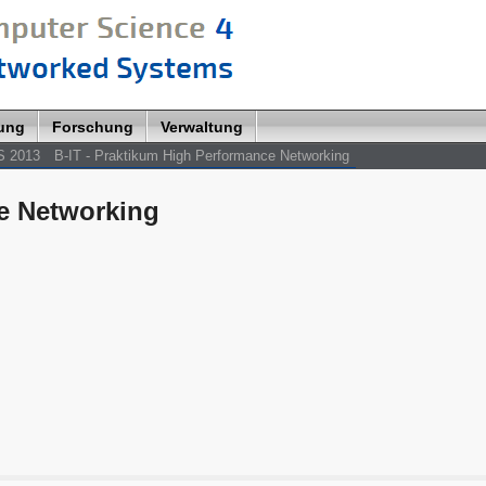
lung
Forschung
Verwaltung
S 2013
B-IT - Praktikum High Performance Networking
e Networking