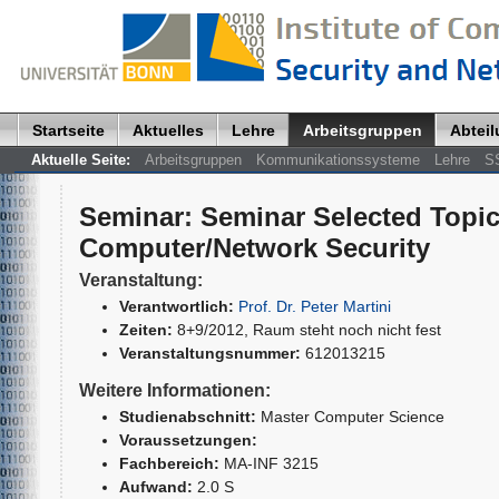
Startseite
Aktuelles
Lehre
Arbeitsgruppen
Abtei
Aktuelle Seite:
Arbeitsgruppen
Kommunikationssysteme
Lehre
S
Seminar
:
Seminar Selected Topic
Computer/Network Security
Veranstaltung:
Verantwortlich:
Prof. Dr. Peter Martini
Zeiten:
8+9/2012, Raum steht noch nicht fest
Veranstaltungsnummer:
612013215
Weitere Informationen:
Studienabschnitt:
Master Computer Science
Voraussetzungen:
Fachbereich:
MA-INF 3215
Aufwand:
2.0 S