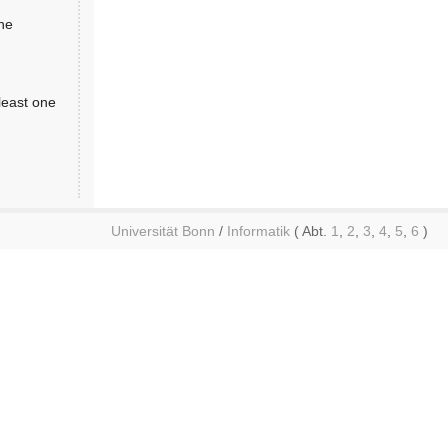
the
least one
Universität Bonn
/
Informatik
( Abt.
1
,
2
,
3
,
4
,
5
,
6
)