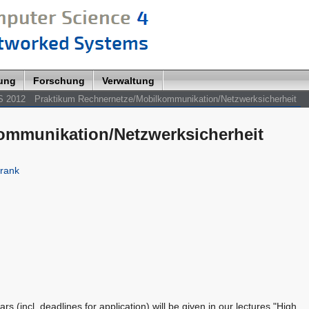
lung
Forschung
Verwaltung
S 2012
Praktikum Rechnernetze/Mobilkommunikation/Netzwerksicherheit
ommunikation/Netzwerksicherheit
Frank
rs (incl. deadlines for application) will be given in our lectures "High