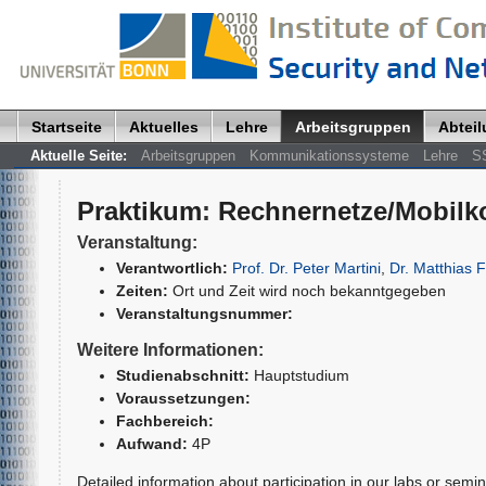
Startseite
Aktuelles
Lehre
Arbeitsgruppen
Abtei
Aktuelle Seite:
Arbeitsgruppen
Kommunikationssysteme
Lehre
S
Praktikum
:
Rechnernetze/Mobilk
Veranstaltung:
Verantwortlich:
Prof. Dr. Peter Martini
,
Dr. Matthias 
Zeiten:
Ort und Zeit wird noch bekanntgegeben
Veranstaltungsnummer:
Weitere Informationen:
Studienabschnitt:
Hauptstudium
Voraussetzungen:
Fachbereich:
Aufwand:
4P
Detailed information about participation in our labs or semina