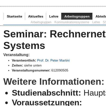
Startseite
Aktuelles
Lehre
Arbeitsgruppen
Abtei
Aktuelle Seite:
Arbeitsgruppen
Kommunikationssysteme
Lehre
S
Seminar
:
Rechnernet
Systems
Veranstaltung:
Verantwortlich:
Prof. Dr. Peter Martini
Zeiten:
siehe unten
Veranstaltungsnummer:
612090505
Weitere Informationen:
Studienabschnitt:
Haupt
Voraussetzungen: