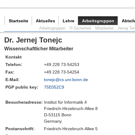
Startseite
Aktuelles
Lehre
Arbeitsgruppen
Abtei
Aktuelle Seite:
Arbeitsgruppen
IT-Sicherheit
Mitarbeiter
Jernej To
Dr. Jernej Tonejc
Wissenschaftlicher Mitarbeiter
Kontakt
Telefon:
+49 228 73-54253
Fax:
+49 228 73-54254
E-Mail:
tonejc@
cs.uni-bonn.de
PGP public key:
75E052C9
Besucheradresse:
Institut für Informatik 4
Friedrich-Hirzebruch-Allee 8
D-53115 Bonn
Germany
Postanschrift:
Friedrich-Hirzebruch-Allee 5