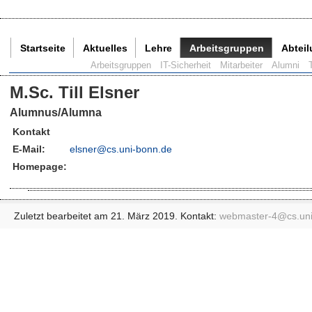
Startseite
Aktuelles
Lehre
Arbeitsgruppen
Abtei
Aktuelle Seite:
Arbeitsgruppen
IT-Sicherheit
Mitarbeiter
Alumni
T
M.Sc. Till Elsner
Alumnus/Alumna
Kontakt
E-Mail:
elsner@
cs.uni-bonn.de
Homepage:
Zuletzt bearbeitet am 21. März 2019. Kontakt:
webmaster-4@
cs.un