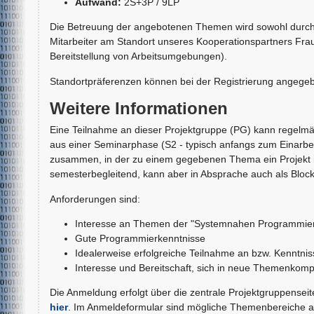
Aufwand:
2S+3P / 9LP
Die Betreuung der angebotenen Themen wird sowohl durch w
Mitarbeiter am Standort unseres Kooperationspartners Fr
Bereitstellung von Arbeitsumgebungen).
Standortpräferenzen können bei der Registrierung angegeb
Weitere Informationen
Eine Teilnahme an dieser Projektgruppe (PG) kann regelmä
aus einer Seminarphase (S2 - typisch anfangs zum Einarbe
zusammen, in der zu einem gegebenen Thema ein Projekt in
semesterbegleitend, kann aber in Absprache auch als Blockv
Anforderungen sind:
Interesse an Themen der "Systemnahen Programmieru
Gute Programmierkenntnisse
Idealerweise erfolgreiche Teilnahme an bzw. Kenntnis
Interesse und Bereitschaft, sich in neue Themenkomp
Die Anmeldung erfolgt über die zentrale Projektgruppenseit
hier
. Im Anmeldeformular sind mögliche Themenbereiche au