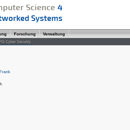
lung
Forschung
Verwaltung
PG Cyber Security
 Frank
ch