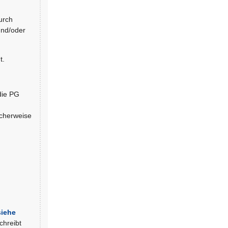
urch
und/oder
t.
die PG
scherweise
siehe
chreibt