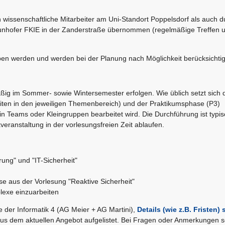
issenschaftliche Mitarbeiter am Uni-Standort Poppelsdorf als auch d
aunhofer FKIE in der Zanderstraße übernommen (regelmäßige Treffen 
en werden und werden bei der Planung nach Möglichkeit berücksichtig
ßig im Sommer- sowie Wintersemester erfolgen. Wie üblich setzt sich 
iten in den jeweiligen Themenbereich) und der Praktikumsphase (P3)
 Teams oder Kleingruppen bearbeitet wird. Die Durchführung ist typi
eranstaltung in der vorlesungsfreien Zeit ablaufen.
ng" und "IT-Sicherheit"
se aus der Vorlesung "Reaktive Sicherheit"
lexe einzuarbeiten
e der Informatik 4 (AG Meier + AG Martini),
Details (wie z.B. Fristen) 
s dem aktuellen Angebot aufgelistet. Bei Fragen oder Anmerkungen s