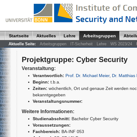
Startseite
Aktuelles
Lehre
Arbeitsgruppen
Abtei
Aktuelle Seite:
Arbeitsgruppen
IT-Sicherheit
Lehre
WS 2023/24
Projektgruppe
:
Cyber Security
Veranstaltung:
Verantwortlich:
Prof. Dr. Michael Meier
,
Dr. Matthias
Beginn:
t.b.a.
Zeiten:
wöchentlich, Ort und genaue Zeit werden no
bekanntgegeben
Veranstaltungsnummer:
Weitere Informationen:
Studienabschnitt:
Bachelor Cyber Security
Voraussetzungen:
Fachbereich:
BA-INF 053