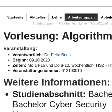
Startseite
Aktuelles
Lehre
Arbeitsgruppen
Abtei
Aktuelle Seite:
Arbeitsgruppen
IT-Sicherheit
Lehre
WS 2023/24
Vorlesung
:
Algorith
Veranstaltung:
Verantwortlich:
Dr. Felix Boes
Beginn:
09.10.2023
Zeiten:
Mo 14-16 und Do 8-10, wöchentlich, HSZ - 
Veranstaltungsnummer:
612100016
Weitere Informationen:
Studienabschnitt:
Bachel
Bachelor Cyber Security