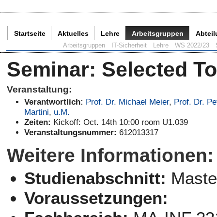
Startseite
Aktuelles
Lehre
Arbeitsgruppen
Abtei
Aktuelle Seite:
Arbeitsgruppen
IT-Sicherheit
Lehre
WS 2022/23
Seminar
:
Selected To
Veranstaltung:
Verantwortlich:
Prof. Dr. Michael Meier
,
Prof. Dr. Pe
Martini
,
u.M.
Zeiten:
Kickoff: Oct. 14th 10:00 room U1.039
Veranstaltungsnummer:
612013317
Weitere Informationen:
Studienabschnitt:
Maste
Voraussetzungen: