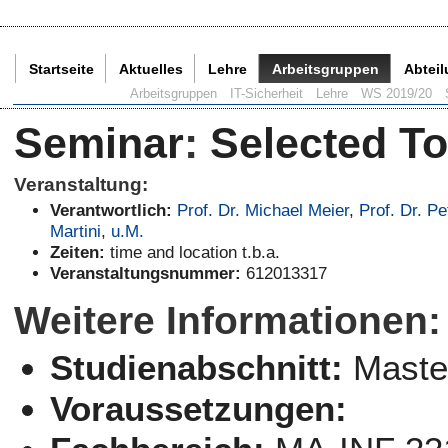
Startseite
Aktuelles
Lehre
Arbeitsgruppen
Abtei
Aktuelle Seite:
Arbeitsgruppen
IT-Sicherheit
Lehre
WS 2019/20
Seminar
:
Selected To
Veranstaltung:
Verantwortlich:
Prof. Dr. Michael Meier
,
Prof. Dr. Pe
Martini
,
u.M.
Zeiten:
time and location t.b.a.
Veranstaltungsnummer:
612013317
Weitere Informationen:
Studienabschnitt:
Maste
Voraussetzungen: