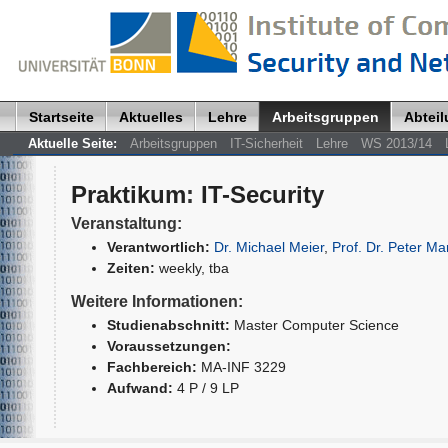
Startseite
Aktuelles
Lehre
Arbeitsgruppen
Abtei
Aktuelle Seite:
Arbeitsgruppen
IT-Sicherheit
Lehre
WS 2013/14
Praktikum
:
IT-Security
Veranstaltung:
Verantwortlich:
Dr. Michael Meier
,
Prof. Dr. Peter Mar
Zeiten:
weekly, tba
Weitere Informationen:
Studienabschnitt:
Master Computer Science
Voraussetzungen:
Fachbereich:
MA-INF 3229
Aufwand:
4 P / 9 LP