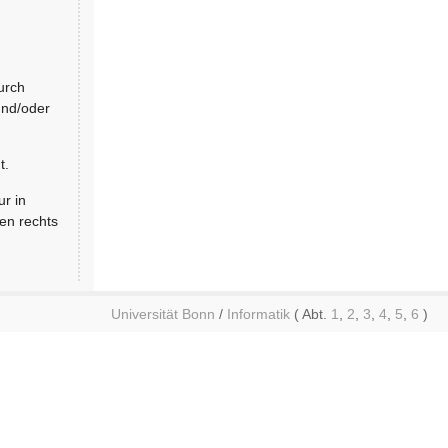
urch
und/oder
t.
r in
en rechts
Universität Bonn
/
Informatik
( Abt.
1
,
2
,
3
,
4
,
5
,
6
)