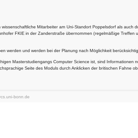
issenschaftliche Mitarbeiter am Uni-Standort Poppelsdorf als auch d
aunhofer FKIE in der Zanderstraße übernommen (regelmäßige Treffen 
en werden und werden bei der Planung nach Möglichkeit berücksichtig
chigen Masterstudiengangs Computer Science ist, sind Informationen nu
schsprachige Seite des Moduls durch Anklicken der britischen Fahne ob
@
cs.uni-bonn.de