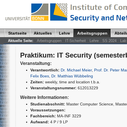
Startseite
Aktuelles
Lehre
Arbeitsgruppen
Abtei
Aktuelle Seite:
Arbeitsgruppen
IT-Sicherheit
Lehre
SS 2024
Lab 
Praktikum
:
IT Security (semester
Veranstaltung:
Verantwortlich:
Dr. Michael Meier
,
Prof. Dr. Peter Mar
Felix Boes
,
Dr. Matthias Wübbeling
Zeiten:
weekly, time and location t.b.a.
Veranstaltungsnummer:
612013229
Weitere Informationen:
Studienabschnitt:
Master Computer Science
, Maste
Voraussetzungen:
Fachbereich:
MA-INF 3229
Aufwand:
4 P / 9 LP