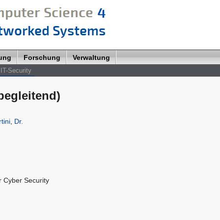
lung
Forschung
Verwaltung
IT-Security
begleitend)
tini
,
Dr.
r Cyber Security