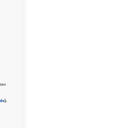
sten
.de
).