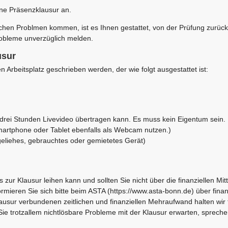
ne Präsenzklausur an.
chen Problmen kommen, ist es Ihnen gestattet, von der Prüfung zurück
robleme unverzüglich melden.
usur
 Arbeitsplatz geschrieben werden, der wie folgt ausgestattet ist:
drei Stunden Livevideo übertragen kann. Es muss kein Eigentum sein.
martphone oder Tablet ebenfalls als Webcam nutzen.)
geliehes, gebrauchtes oder gemietetes Gerät)
ur Klausur leihen kann und sollten Sie nicht über die finanziellen Mitt
mieren Sie sich bitte beim ASTA (https://www.asta-bonn.de) über finan
ausur verbundenen zeitlichen und finanziellen Mehraufwand halten wir 
ie trotzallem nichtlösbare Probleme mit der Klausur erwarten, spreche