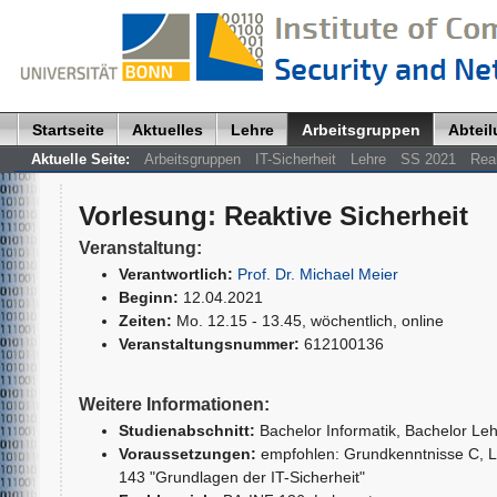
Startseite
Aktuelles
Lehre
Arbeitsgruppen
Abtei
Aktuelle Seite:
Arbeitsgruppen
IT-Sicherheit
Lehre
SS 2021
Reak
Vorlesung
:
Reaktive Sicherheit
Veranstaltung:
Verantwortlich:
Prof. Dr. Michael Meier
Beginn:
12.04.2021
Zeiten:
Mo. 12.15 - 13.45, wöchentlich, online
Veranstaltungsnummer:
612100136
Weitere Informationen:
Studienabschnitt:
Bachelor Informatik
, Bachelor Le
Voraussetzungen:
empfohlen: Grundkenntnisse C, 
143 "Grundlagen der IT-Sicherheit"