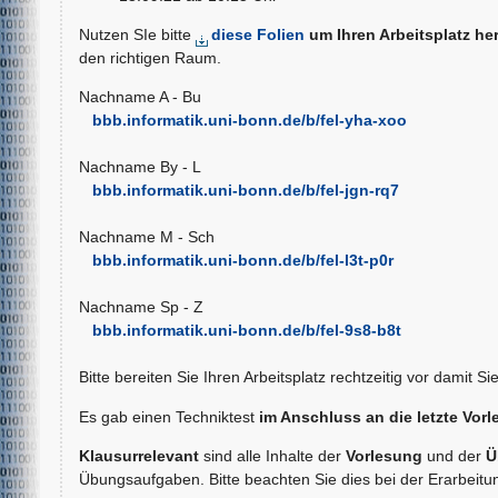
Nutzen SIe bitte
diese Folien
um Ihren Arbeitsplatz her
den richtigen Raum.
Nachname A - Bu
bbb.informatik.uni-bonn.de/b/fel-yha-xoo
Nachname By - L
bbb.informatik.uni-bonn.de/b/fel-jgn-rq7
Nachname M - Sch
bbb.informatik.uni-bonn.de/b/fel-l3t-p0r
Nachname Sp - Z
bbb.informatik.uni-bonn.de/b/fel-9s8-b8t
Bitte bereiten Sie Ihren Arbeitsplatz rechtzeitig vor damit S
Es gab einen Techniktest
im Anschluss an die letzte Vor
Klausurrelevant
sind alle Inhalte der
Vorlesung
und der
Ü
Übungsaufgaben. Bitte beachten Sie dies bei der Erarbeitun