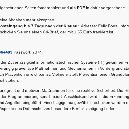
dgeschrieben Seiten fotographiert und
als PDF
in dafür vorgesehene
eine Abgaben mehr akzeptiert.
Posteingang bis 7 Tage nach der Klausur
. Adresse: Felix Boes, Infor
hicken Sie uns einen C4-Brief, der mit 1,55 Euro frankiert ist.
664483
Passwort: 7374
der Zuverlässigkeit informationstechnischer Systeme (IT) gewinnen F
vorrangig präventive Maßnahmen und Mechanismen im Vordergrund st
ch Prävention erreichbar ist. Vielmehr stellt Prävention einen Grundpfei
it stehen.
rz greift und motiviert Maßnahmen für eine reaktive Sicherheit. Die H
der Programmierung sensibilisiert. Anschließend wird in die Erkennun
 Angriffen eingeführt. Einschlägige ausgewählte Techniken werden er
 Aspekte des Datenschutzes besondere Berücksichtigung finden.