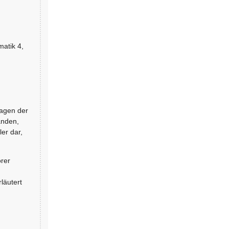
matik 4,
ragen der
anden,
ler dar,
örer
g
läutert