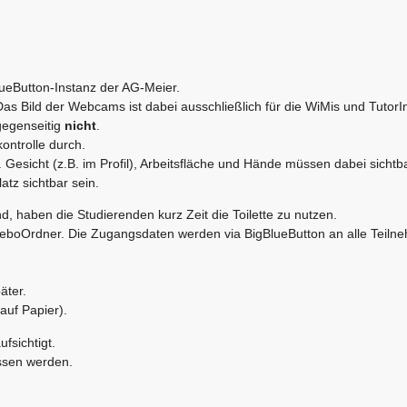
eButton-Instanz der AG-Meier.
 Bild der Webcams ist dabei ausschließlich für die WiMis und TutorI
gegenseitig
nicht
.
ontrolle durch.
 Gesicht (z.B. im Profil), Arbeitsfläche und Hände müssen dabei sichtba
atz sichtbar sein.
nd, haben die Studierenden kurz Zeit die Toilette zu nutzen.
ScieboOrdner. Die Zugangsdaten werden via BigBlueButton an alle Teil
äter.
auf Papier).
fsichtigt.
assen werden.