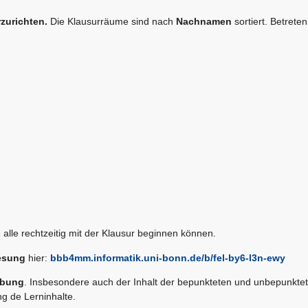
zurichten.
Die Klausurräume sind nach
Nachnamen
sortiert. Betreten
ie alle rechtzeitig mit der Klausur beginnen können.
lesung
hier:
bbb4mm.informatik.uni-bonn.de/b/fel-by6-l3n-ewy
bung
. Insbesondere auch der Inhalt der bepunkteten und unbepunkte
g de Lerninhalte.