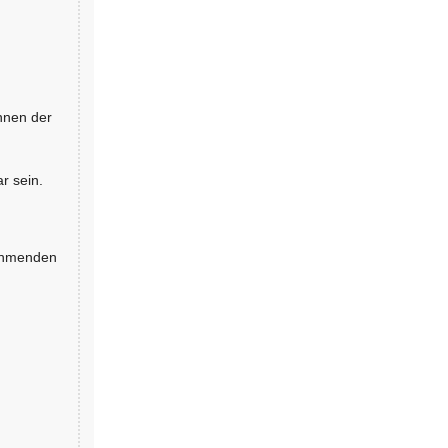
nnen der
r sein.
nehmenden