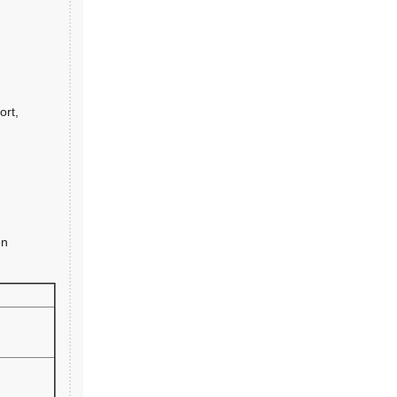
ort,
en