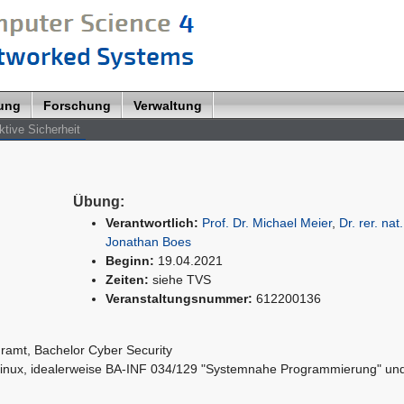
lung
Forschung
Verwaltung
tive Sicherheit
Übung:
Verantwortlich:
Prof. Dr. Michael Meier
,
Dr. rer. nat
Jonathan Boes
Beginn:
19.04.2021
Zeiten:
siehe TVS
Veranstaltungsnummer:
612200136
hramt
, Bachelor Cyber Security
Linux, idealerweise BA-INF 034/129 "Systemnahe Programmierung" un