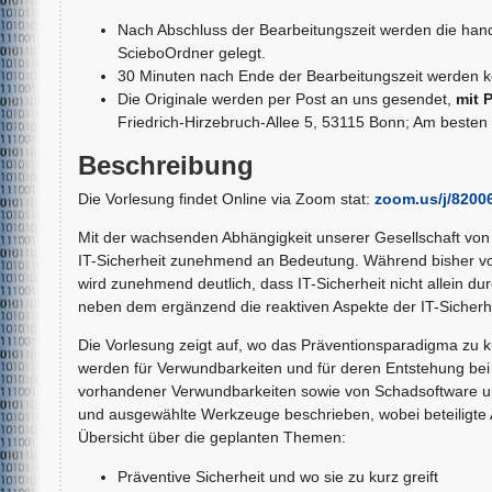
Nach Abschluss der Bearbeitungszeit werden die han
ScieboOrdner gelegt.
30 Minuten nach Ende der Bearbeitungszeit werden k
Die Originale werden per Post an uns gesendet,
mit 
Friedrich-Hirzebruch-Allee 5, 53115 Bonn; Am besten sc
Beschreibung
Die Vorlesung findet Online via Zoom stat:
zoom.us/j/8200
Mit der wachsenden Abhängigkeit unserer Gesellschaft von 
IT-Sicherheit zunehmend an Bedeutung. Während bisher 
wird zunehmend deutlich, dass IT-Sicherheit nicht allein dur
neben dem ergänzend die reaktiven Aspekte der IT-Sicherhe
Die Vorlesung zeigt auf, wo das Präventionsparadigma zu ku
werden für Verwundbarkeiten und für deren Entstehung bei 
vorhandener Verwundbarkeiten sowie von Schadsoftware und
und ausgewählte Werkzeuge beschrieben, wobei beteiligte
Übersicht über die geplanten Themen:
Präventive Sicherheit und wo sie zu kurz greift