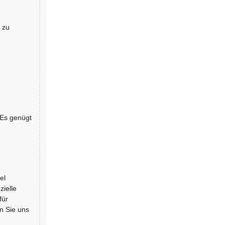
 zu
 Es genügt
el
zielle
für
n Sie uns