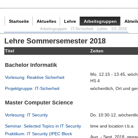
Startseite
Aktuelles
Lehre
Arbeitsgruppen
Abtei
Aktuelle Seite:
Arbeitsgruppen
IT-Sicherheit
Lehre
SS 2018
Lehre Sommersemester 2018
Titel
Zeiten
Bachelor Informatik
Mo. 12.15 - 13.45, wöc
Vorlesung: Reaktive Sicherheit
HS 4
Projektgruppe: IT-Sicherheit
wöchentlich, Ort und g
Master Computer Science
Vorlesung: IT Security
Do. 10:30-12, wöchentli
Seminar: Selected Topics in IT Security
time and location t.b.a.
Praktikum: IT Security (IPEC Block
Aug. - Sept. 2018, gen