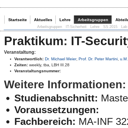
Startseite
Aktuelles
Lehre
Arbeitsgruppen
Abtei
Aktuelle Seite:
Arbeitsgruppen
IT-Sicherheit
Lehre
SS 2015
Lab 
Praktikum
:
IT-Securi
Veranstaltung:
Verantwortlich:
Dr. Michael Meier
,
Prof. Dr. Peter Martini
,
u.M
Zeiten:
weekly, tba, LBH III.28
Veranstaltungsnummer:
Weitere Informationen:
Studienabschnitt:
Maste
Voraussetzungen:
Fachbereich:
MA-INF 32