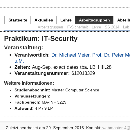
Startseite
Aktuelles
Lehre
Arbeitsgruppen
Abtei
Aktuelle Seite:
Arbeitsgruppen
IT-Sicherheit
Lehre
SS 2014
Lab 
Praktikum
:
IT-Security
Veranstaltung:
Verantwortlich:
Dr. Michael Meier
,
Prof. Dr. Peter Ma
u.M.
Zeiten:
Aug-Sep, exact dates tba, LBH III.28
Veranstaltungsnummer:
612013329
Weitere Informationen:
Studienabschnitt:
Master Computer Science
Voraussetzungen:
Fachbereich:
MA-INF 3229
Aufwand:
4 P / 9 LP
Zuletzt bearbeitet am 29. September 2016. Kontakt:
webmaster-4