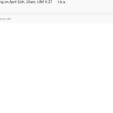
ng on April 11th, 10am, LBH II.27
t.b.a.
bonn.de