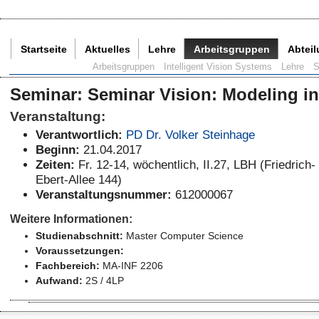
Startseite
Aktuelles
Lehre
Arbeitsgruppen
Abtei
Aktuelle Seite:
Arbeitsgruppen
Intelligent Vision Systems
Lehre
S
Seminar
:
Seminar Vision: Modeling i
Veranstaltung:
Verantwortlich:
PD Dr. Volker Steinhage
Beginn:
21.04.2017
Zeiten:
Fr. 12-14, wöchentlich, II.27, LBH (Friedrich-
Ebert-Allee 144)
Veranstaltungsnummer:
612000067
Weitere Informationen:
Studienabschnitt:
Master Computer Science
Voraussetzungen:
Fachbereich:
MA-INF 2206
Aufwand:
2S / 4LP