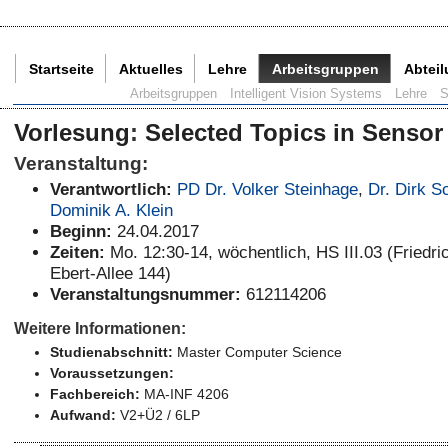
Startseite
Aktuelles
Lehre
Arbeitsgruppen
Abtei
Aktuelle Seite:
Arbeitsgruppen
Intelligent Vision Systems
Lehre
S
Vorlesung
:
Selected Topics in Sensor 
Veranstaltung:
Verantwortlich:
PD Dr. Volker Steinhage
,
Dr. Dirk S
Dominik A. Klein
Beginn:
24.04.2017
Zeiten:
Mo. 12:30-14, wöchentlich, HS III.03 (Friedri
Ebert-Allee 144)
Veranstaltungsnummer:
612114206
Weitere Informationen:
Studienabschnitt:
Master Computer Science
Voraussetzungen:
Fachbereich:
MA-INF 4206
Aufwand:
V2+Ü2 / 6LP