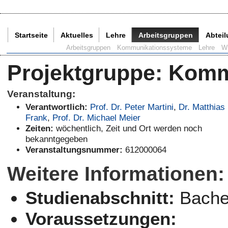
Startseite
Aktuelles
Lehre
Arbeitsgruppen
Abtei
Aktuelle Seite:
Arbeitsgruppen
Kommunikationssysteme
Lehre
W
Projektgruppe
:
Komm
Veranstaltung:
Verantwortlich:
Prof. Dr. Peter Martini
,
Dr. Matthias
Frank
,
Prof. Dr. Michael Meier
Zeiten:
wöchentlich, Zeit und Ort werden noch
bekanntgegeben
Veranstaltungsnummer:
612000064
Weitere Informationen:
Studienabschnitt:
Bachel
Voraussetzungen: