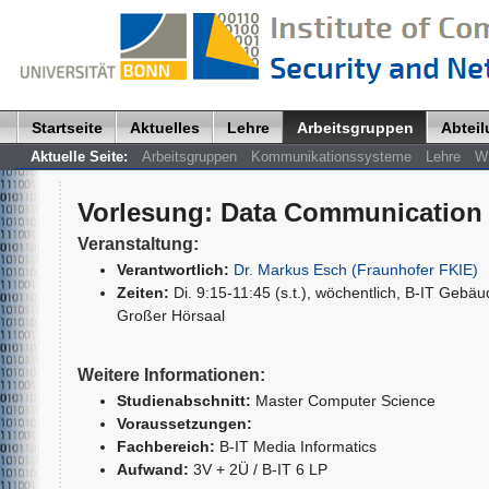
Startseite
Aktuelles
Lehre
Arbeitsgruppen
Abtei
Aktuelle Seite:
Arbeitsgruppen
Kommunikationssysteme
Lehre
W
Vorlesung
:
Data Communication 
Veranstaltung:
Verantwortlich:
Dr. Markus Esch (Fraunhofer FKIE)
Zeiten:
Di. 9:15-11:45 (s.t.), wöchentlich, B-IT Gebäu
Großer Hörsaal
Weitere Informationen:
Studienabschnitt:
Master Computer Science
Voraussetzungen:
Fachbereich:
B-IT Media Informatics
Aufwand:
3V + 2Ü / B-IT 6 LP