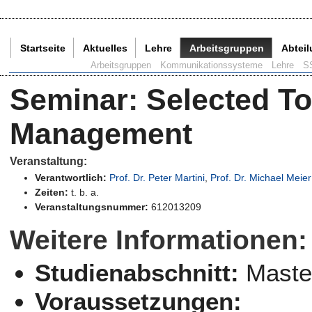
Startseite
Aktuelles
Lehre
Arbeitsgruppen
Abtei
Aktuelle Seite:
Arbeitsgruppen
Kommunikationssysteme
Lehre
S
Seminar
:
Selected T
Management
Veranstaltung:
Verantwortlich:
Prof. Dr. Peter Martini
,
Prof. Dr. Michael Meier
Zeiten:
t. b. a.
Veranstaltungsnummer:
612013209
Weitere Informationen:
Studienabschnitt:
Maste
Voraussetzungen: